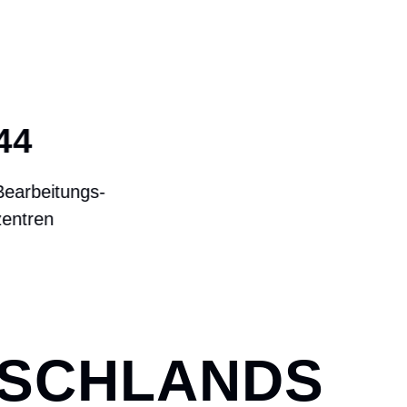
6000 M
²
Reservefläche
TSCHLANDS