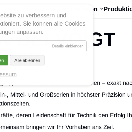
Navigation
überspringen
Startseite
Unternehmen
Produkti
ebsite zu verbessern und
tioniert. Sie können alle Cookies
 BEI VOIGT
llungen anpassen.
für
Details einblenden
Essenziell
HNIK
en
Alle ablehnen
ressum
augruppen sowie Schweißkonstruktionen – exakt na
in-, Mittel- und Großserien in höchster Präzision 
tionszeiten.
äfte, deren Leidenschaft für Technik den Erfolg Ihr
emeinsam bringen wir Ihr Vorhaben ans Ziel.