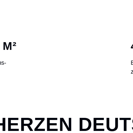
44
Bearbeitungs-
zentren
 HERZEN DEU