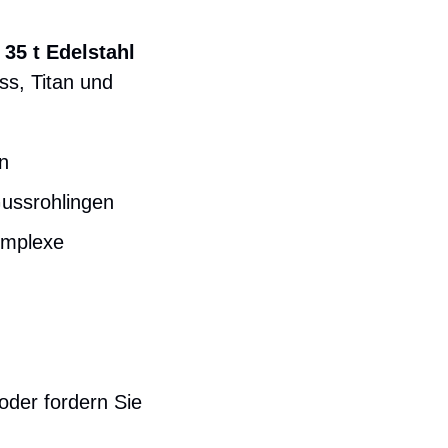
d
35 t Edelstahl
ss, Titan und
n
Gussrohlingen
omplexe
oder fordern Sie