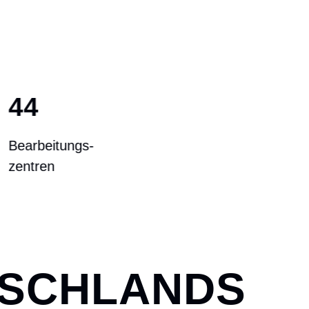
6000 M
²
Reservefläche
TSCHLANDS