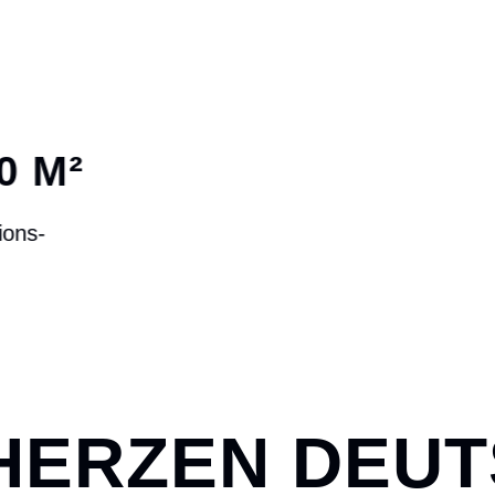
44
Bearbeitungs-
zentren
 HERZEN DEU