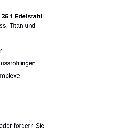
d
35 t Edelstahl
ss, Titan und
n
Gussrohlingen
omplexe
oder fordern Sie