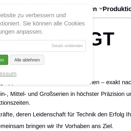
Navigation
überspringen
Startseite
Unternehmen
Produkti
ebsite zu verbessern und
tioniert. Sie können alle Cookies
 BEI VOIGT
llungen anpassen.
für
Details einblenden
Essenziell
HNIK
en
Alle ablehnen
ressum
augruppen sowie Schweißkonstruktionen – exakt na
in-, Mittel- und Großserien in höchster Präzision 
tionszeiten.
äfte, deren Leidenschaft für Technik den Erfolg Ihr
emeinsam bringen wir Ihr Vorhaben ans Ziel.