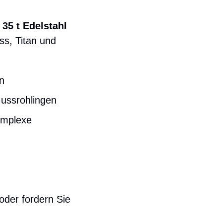
d
35 t Edelstahl
ss, Titan und
n
Gussrohlingen
omplexe
oder fordern Sie