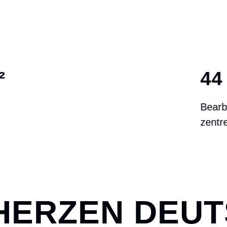
44
Bearbeitungs-
zentren
 HERZEN DEU