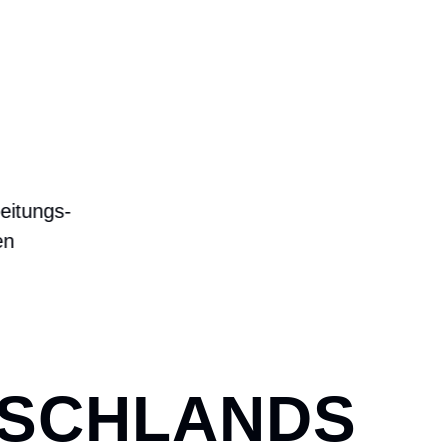
6000 M
²
Reservefläche
TSCHLANDS