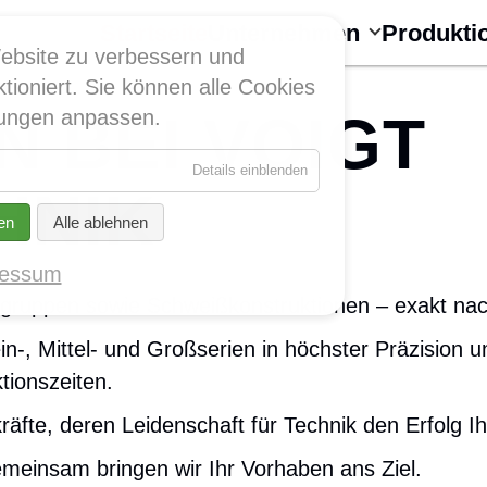
Navigation
überspringen
Startseite
Unternehmen
Produkti
ebsite zu verbessern und
tioniert. Sie können alle Cookies
 BEI VOIGT
llungen anpassen.
für
Details einblenden
Essenziell
HNIK
en
Alle ablehnen
ressum
augruppen sowie Schweißkonstruktionen – exakt na
in-, Mittel- und Großserien in höchster Präzision 
tionszeiten.
äfte, deren Leidenschaft für Technik den Erfolg Ihr
emeinsam bringen wir Ihr Vorhaben ans Ziel.