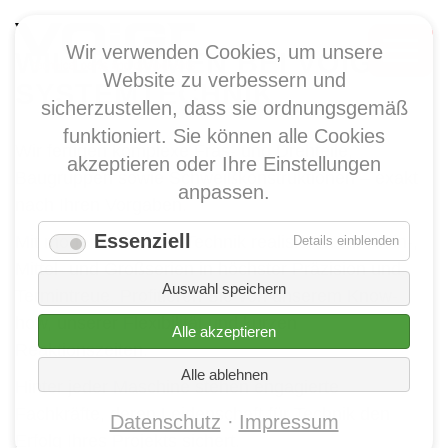
Wir verwenden Cookies, um unsere
WILLKOMMEN BEI VOIGT
Website zu verbessern und
SYSTEMTECHNIK
sicherzustellen, dass sie ordnungsgemäß
funktioniert. Sie können alle Cookies
Wir fertigen komplexe Fräs- und Drehteile,
akzeptieren oder Ihre Einstellungen
Baugruppen sowie Schweißkonstruktionen – exakt
anpassen.
nach Ihren Vorgaben.
Essenziell
Mit modernster CNC-Technik realisieren wir Klein-,
für
Details einblenden
Essenzie
Mittel- und Großserien in höchster Präzision und
Auswahl speichern
Termintreue. Profitieren Sie von unserem Know-
how, unserer Flexibilität und kurzen
Alle akzeptieren
Reaktionszeiten.
Alle ablehnen
Hinter jeder Maschine stehen engagierte
Fachkräfte, deren Leidenschaft für Technik den
Datenschutz
Impressum
Erfolg Ihres Projekts sichert.