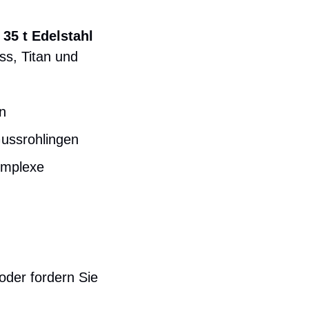
d
35 t Edelstahl
ss, Titan und
n
Gussrohlingen
omplexe
oder fordern Sie