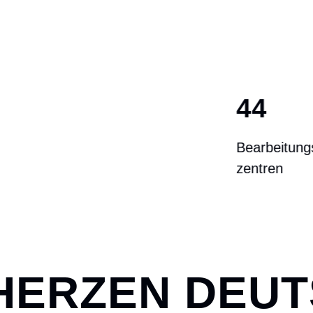
44
Bearbeitungs-
zentren
 HERZEN DEU