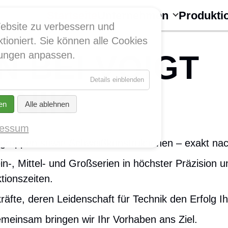
Navigation
überspringen
Startseite
Unternehmen
Produkti
ebsite zu verbessern und
tioniert. Sie können alle Cookies
 BEI VOIGT
llungen anpassen.
für
Details einblenden
Essenziell
HNIK
en
Alle ablehnen
ressum
augruppen sowie Schweißkonstruktionen – exakt na
in-, Mittel- und Großserien in höchster Präzision 
tionszeiten.
äfte, deren Leidenschaft für Technik den Erfolg Ihr
emeinsam bringen wir Ihr Vorhaben ans Ziel.