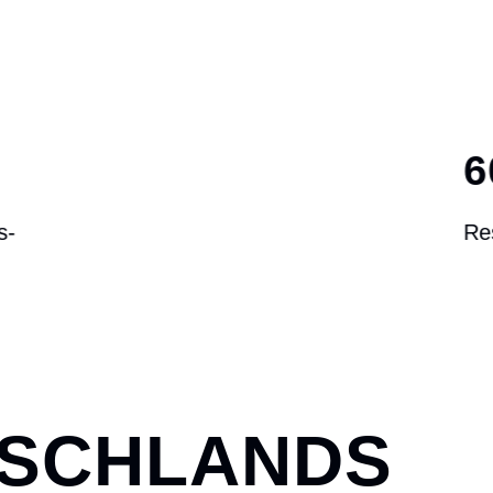
6000 M
²
Reservefläche
TSCHLANDS